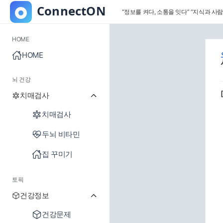
“정보를 켜다, 소통을 잇다”
“지식과 사람
HOME
HOME
뇌 건강
치매검사
치매검사
두뇌 비타민
집 꾸미기
토픽
건강정보
건강문제