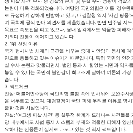
생 피살 사건' 수사 중 경찰의 은폐 및 부실 수사 정황이 검찰
논란이 더욱 격화되었습니다. 여당인 국민의힘은 이를 '경수완독
로 규정하며 강하게 반발하고 있고, 대검찰청 역시 '사건 핑퐁'
며 국회에 공식 반대 의견서를 제출했습니다. 반면 민주당 지도
목표로 속도전을 펴고 있으나, 당내 일각에서도 억울한 피해자
기되며 진통이 이어지고 있습니다.
2. 1위 선정 이유
국가 형사사법 체계의 근간을 바꾸는 중대 사안임과 동시에 여
면으로 충돌하고 있는 이슈이기 때문입니다. 특히 국민의 안전과
실 수사 논란과 맞물리면서, 법안 통과 시 힘없는 서민과 약자
놓일 수 있다는 국민적 불안감이 최고조에 달하며 여론의 가장
습니다.
3. 팩트체크
진실: 더불어민주당이 국민의힘 불참 속에 법사위에 보완수사권
을 서두르고 있으며, 대검찰청이 국민 피해 우려를 이유로 명시
출한 것은 사실입니다.
진실: '여고생 피살 사건' 등 실무적 한계가 드러나는 사건들을
당 내부에서도 사법 통제 시스템의 부재와 억울한 피해자 양산
요하다는 신중론이 실제로 나오고 있는 것 역시 팩트입니다.