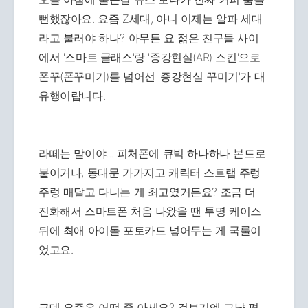
뻔했잖아요. 요즘 Z세대, 아니 이제는 알파 세대
라고 불러야 하나? 아무튼 요 젊은 친구들 사이
에서 '스마트 글래스'랑 '증강현실(AR) 스킨'으로
폰꾸(폰꾸미기)를 넘어선 '증강현실 꾸미기'가 대
유행이랍니다.
라떼는 말이야... 피처폰에 큐빅 하나하나 본드로
붙이거나, 동대문 가가지고 캐릭터 스트랩 주렁
주렁 매달고 다니는 게 최고였거든요? 조금 더
진화해서 스마트폰 처음 나왔을 땐 투명 케이스
뒤에 최애 아이돌 포토카드 넣어두는 게 국룰이
었고요.
근데 요즘은 어떤 줄 아세요? 겉보기엔 그냥 평