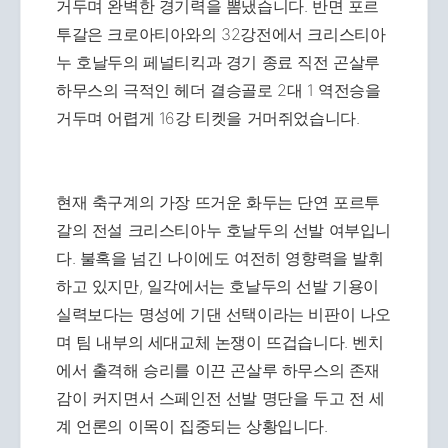
거두며 완벽한 경기력을 뽐냈습니다. 반면 포르
투갈은 크로아티아와의 32강전에서 크리스티아
누 호날두의 페널티킥과 경기 종료 직전 곤살루
하무스의 극적인 헤더 결승골로 2대 1 역전승을
거두며 어렵게 16강 티켓을 거머쥐었습니다.
현재 축구계의 가장 뜨거운 화두는 단연 포르투
갈의 전설 크리스티아누 호날두의 선발 여부입니
다. 불혹을 넘긴 나이에도 여전히 영향력을 발휘
하고 있지만, 일각에서는 호날두의 선발 기용이
실력보다는 명성에 기댄 선택이라는 비판이 나오
며 팀 내부의 세대교체 논쟁이 뜨겁습니다. 벤치
에서 출격해 승리를 이끈 곤살루 하무스의 존재
감이 커지면서 스페인전 선발 명단을 두고 전 세
계 언론의 이목이 집중되는 상황입니다.