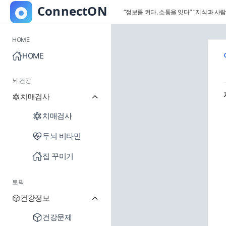
“정보를 켜다, 소통을 잇다”
“지식과 사람
HOME
HOME
뇌 건강
치매검사
치매검사
두뇌 비타민
집 꾸미기
토픽
건강정보
건강문제