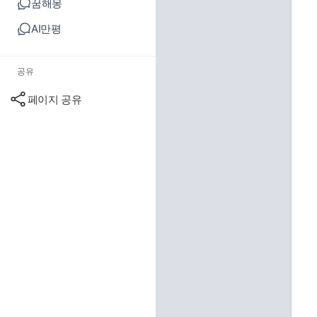
꿈해몽
AI만평
공유
페이지 공유