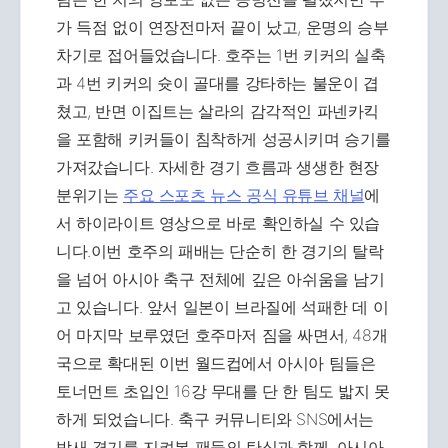
가 득점 없이 연장전마저 끝이 났고, 운명의 승부
차기로 접어들었습니다. 호주는 1번 키커의 실축
과 4번 키커의 슛이 골대를 강타하는 불운이 겹
쳤고, 반면 이집트는 살라의 감각적인 파넨카킥
을 포함해 키커들이 침착하게 성공시키며 승기를
가져갔습니다. 자세한 경기 흐름과 생생한 현장
분위기는
주요 스포츠 뉴스 공식 유튜브 채널
에
서 하이라이트 영상으로 바로 확인하실 수 있습
니다.이번 호주의 패배는 단순히 한 경기의 탈락
을 넘어 아시아 축구 전체에 깊은 아쉬움을 남기
고 있습니다. 앞서 일본이 브라질에 석패한 데 이
어 마지막 보루였던 호주마저 짐을 싸면서, 48개
국으로 확대된 이번 월드컵에서 아시아 팀들은
토너먼트 초입인 16강 무대를 단 한 팀도 밟지 못
하게 되었습니다. 축구 커뮤니티와 SNS에서는
밤새 경기를 지켜본 팬들의 탄식과 함께, 아시아