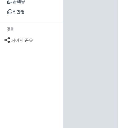
꿈해몽
AI만평
공유
페이지 공유