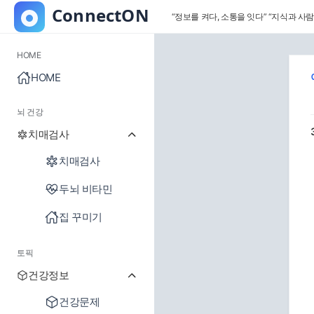
“정보를 켜다, 소통을 잇다”
“지식과 사람
HOME
HOME
뇌 건강
치매검사
치매검사
두뇌 비타민
집 꾸미기
토픽
건강정보
건강문제