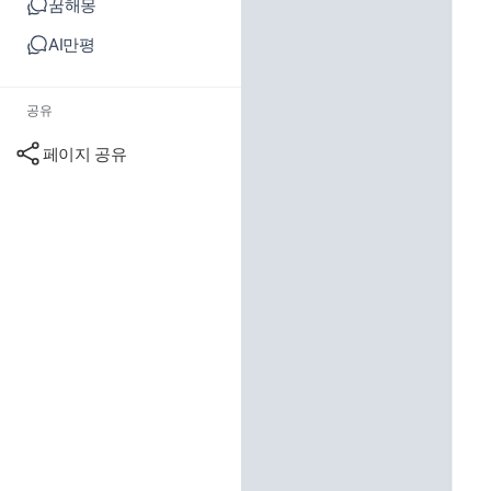
꿈해몽
AI만평
공유
페이지 공유