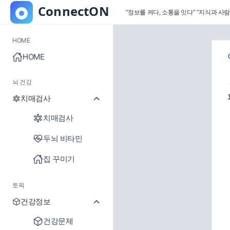
“정보를 켜다, 소통을 잇다”
“지식과 사람
HOME
HOME
뇌 건강
치매검사
치매검사
두뇌 비타민
집 꾸미기
토픽
건강정보
건강문제