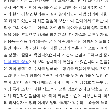
범행을 저지른 살해범 장윤기의 실체가 드러난 지 얼마 되지 않
수사 과정에서 핵심 증거를 직접 인멸했다는 사실이 밝혀졌기 
지가 현직 경찰 간부라는 사실이 알려지면서 사법 정의에 대한
욱 커지고 있습니다.최근 검찰의 보완 수사 단계에서 드러난 사
직후 그의 아버지는 아들의 자취방을 찾아가 범행의 성적 목적
돌을 여러 조각으로 해체해 폐기했습니다. 가슴과 목 부위가 집
인용품은 장윤기의 왜곡된 성 의식과 계획적인 성범죄 의도를 
뿐만 아니라 휴대전화 여러 대를 전남의 농촌 지역으로 가져가
멸 정황이 줄줄이 확인되었습니다. 사건의 전말과 구체적인 증
채널 취재 영상
에서 보다 상세하게 확인할 수 있습니다.시민들
은 현직 경찰관이 수사를 방해하는 행위를 했음에도 법적으로 
실입니다. 우리 형법상 친족이 피의자를 위해 증거를 인멸한 
특례 조항이 존재하기 때문입니다. 이에 대해 정성호 법무부 
해당 특례 조항에 대한 제도적 개선을 검토하겠다고 밝혔고, 경
대해 직접적인 감찰에 착수하며 뒤늦은 수습에 나섰습니다. 피
의 의사상자 신청과 이채원 양의 49재가 엄수되는 와중에 들려