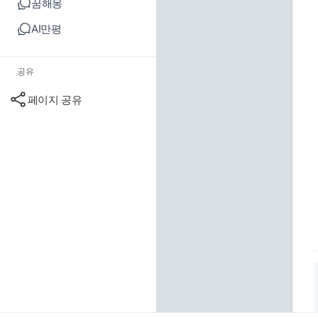
꿈해몽
AI만평
공유
페이지 공유