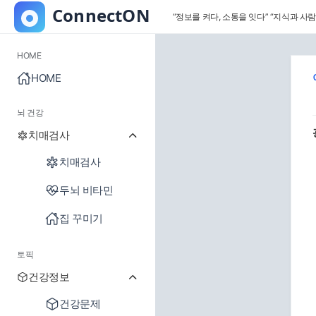
“정보를 켜다, 소통을 잇다”
“지식과 사람
HOME
HOME
뇌 건강
치매검사
치매검사
두뇌 비타민
집 꾸미기
토픽
건강정보
건강문제