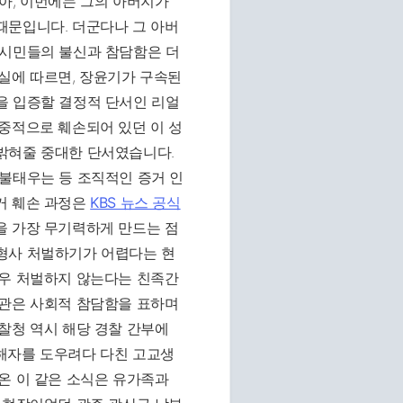
아, 이번에는 그의 아버지가
때문입니다. 더군다나 그 아버
 시민들의 불신과 참담함은 더
실에 따르면, 장윤기가 구속된
을 입증할 결정적 단서인 리얼
중적으로 훼손되어 있던 이 성
밝혀줄 중대한 단서였습니다.
 불태우는 등 조직적인 증거 인
거 훼손 과정은
KBS 뉴스 공식
을 가장 무기력하게 만드는 점
형사 처벌하기가 어렵다는 현
경우 처벌하지 않는다는 친족간
장관은 사회적 참담함을 표하며
찰청 역시 해당 경찰 간부에
해자를 도우려다 다친 고교생
온 이 같은 소식은 유가족과