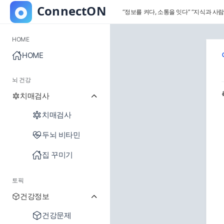
“정보를 켜다, 소통을 잇다”
“지식과 사람
HOME
HOME
뇌 건강
치매검사
치매검사
두뇌 비타민
집 꾸미기
토픽
건강정보
건강문제