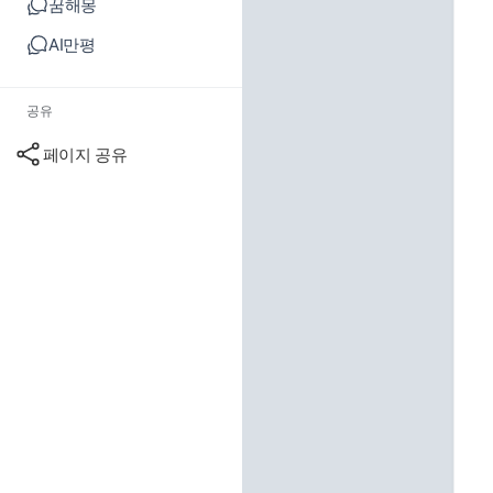
꿈해몽
AI만평
공유
페이지 공유