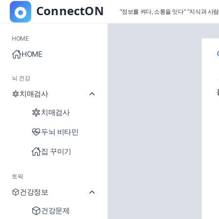
“정보를 켜다, 소통을 잇다”
“지식과 사람
HOME
HOME
뇌 건강
치매검사
치매검사
두뇌 비타민
집 꾸미기
토픽
건강정보
건강문제