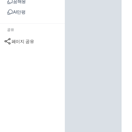
꿈해몽
AI만평
공유
페이지 공유