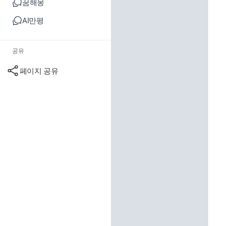
꿈해몽
AI만평
공유
페이지 공유