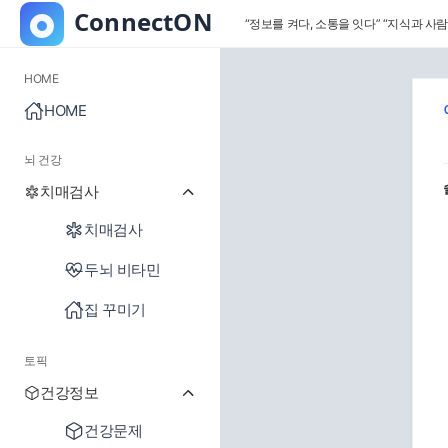
“정보를 켜다, 소통을 잇다”
“지식과 사람
HOME
HOME
뇌 건강
치매검사
치매검사
두뇌 비타민
집 꾸미기
토픽
건강정보
건강문제