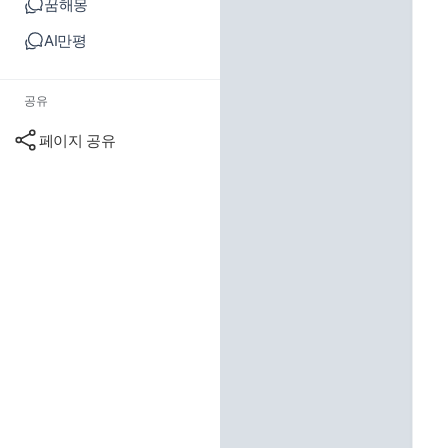
꿈해몽
AI만평
공유
페이지 공유