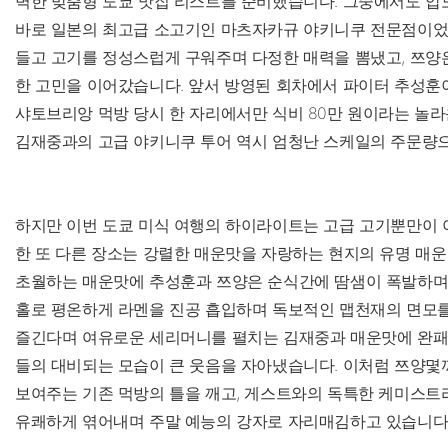
벽한 맞춤형 도쿄 맛집 리스트를 준비했습니다. 그중에서도 압
바로 일본의 최고급 소고기인 마츠자카규 야키니쿠 전문점이었
들고 고기를 정성스럽게 구워주며 다정한 매력을 뽐냈고, 쯔양
한 고민을 이어갔습니다. 앞서 방영된 회차에서 파이터 추성훈
샤토브리앙 먹방 당시 한 자리에서만 식비 80만 원이라는 놀라
김재중과의 고급 야키니쿠 투어 역시 엄청난 스케일의 주문량으
하지만 이번 도쿄 미식 여행의 하이라이트는 고급 고기뿐만이 
한 또 다른 장소는 강렬한 매운맛을 자랑하는 현지의 유명 매운
초월하는 매운맛에 추성훈과 쯔양은 순식간에 땀샘이 폭발하며
홀로 평온하게 라멘을 진공 흡입하며 독보적인 맵천재의 면모를
즐긴다며 여유로운 세리머니를 펼치는 김재중과 매운맛에 완패해
들의 대비되는 모습이 큰 웃음을 자아냈습니다. 이처럼 쯔양몇
보여주는 기존 먹방의 틀을 깨고, 게스트와의 독특한 케미스트
유쾌하게 엮어내며 주말 예능의 강자로 자리매김하고 있습니다