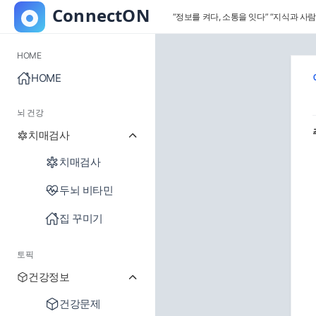
“정보를 켜다, 소통을 잇다”
“지식과 사람
HOME
HOME
뇌 건강
치매검사
치매검사
두뇌 비타민
집 꾸미기
토픽
건강정보
건강문제