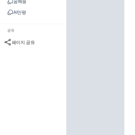
꿈해몽
AI만평
공유
페이지 공유