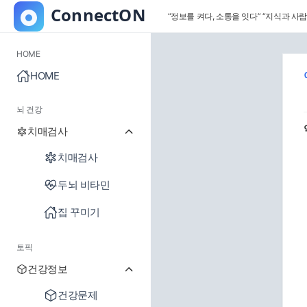
“정보를 켜다, 소통을 잇다”
“지식과 사람
HOME
HOME
뇌 건강
치매검사
치매검사
두뇌 비타민
집 꾸미기
토픽
건강정보
건강문제