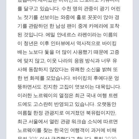
를 달구고 있습니다. 수천 명의 관중이 광기 어린
노 젓기를 선보이는 와중에 홀로 꼿꼿이 앉아 경
기를 관람하던 한 남성 팬이 중계 카메라에 포착
된 것입니다. 에밀 안네르스 라펜이라는 이름의
이 청년은 이후 인터뷰에서 역사적으로 바이킹
배는 노보다 돛을 더 많이 사용했기 때문에 고증
에 맞지 않고, 이웃 나라의 응원 방식과 너무 유
사해 동참하지 않았다는 유쾌한 소신을 밝혀 또
한 번 화제를 모았습니다. 바이킹의 후예다운 엉
뚱하면서도 진지한 고집이 엿보이는 대목입니다.
이러한 노르웨이의 열정은 최근 국내 여행 트렌
드에도 고스란히 반영되고 있습니다. 오랫동안
여름철 한정 관광지로 여겨졌던 북유럽이지만,
최근 서울에서 열린 관광 워크숍 소식에 따르면
노르웨이를 찾는 한국인 여행객이 과거에 비해
무려 30% 이상 급증했다고 합니다. 특히 2030