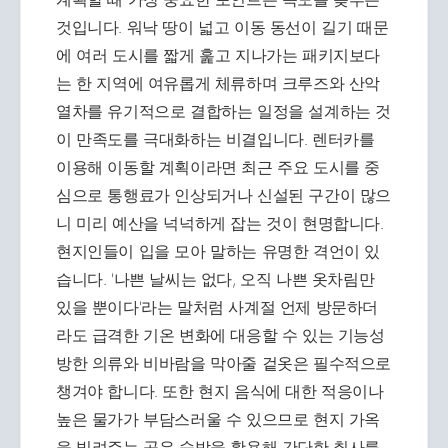
것입니다. 워낙 땅이 넓고 이동 동선이 길기 때문
에 여러 도시를 짧게 훑고 지나가는 패키지보다
는 한 지역에 여유롭게 체류하며 크루즈와 산악
열차를 유기적으로 결합하는 일정을 설계하는 것
이 만족도를 극대화하는 비결입니다. 렌터카를
이용해 이동할 계획이라면 최근 주요 도시를 중
심으로 통행료가 인상되거나 신설된 구간이 많으
니 미리 예산을 넉넉하게 잡는 것이 현명합니다.
현지인들이 입을 모아 말하는 유명한 격언이 있
습니다. '나쁜 날씨는 없다, 오직 나쁜 옷차림만
있을 뿐이다'라는 말처럼 사계절 언제 방문하더
라도 급격한 기온 변화에 대응할 수 있는 기능성
방한 의류와 비바람을 막아줄 겉옷은 필수적으로
챙겨야 합니다. 또한 현지 음식에 대한 적응이나
높은 물가가 부담스러울 수 있으므로 현지 가옥
을 빌려주는 공유 숙박을 활용해 간단한 취사를