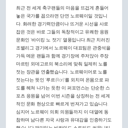
최근 전 세계 축구팬들의 마음을 뜨겁게 흔들어
놓은 국가를 꼽으라면 단연 노르웨이일 것입니
다. 화려한 경기력만큼이나 뜨거운 시선을 사로
잡은 것은 바로 그들의 독창적이고 유쾌한 응원
문화인 '바이킹 노 젓기' 열풍입니다.최근 치러진
조별리그 경기에서 노르웨이 대표팀은 관중석을
가득 메운 팬들과 함께 경기장에 주저앉아 주장
마르틴 외데고르의 북소리에 맞춰 일제히 노를
젓는 장관을 연출했습니다. 노르웨이어로 노를
젓는다는 뜻인 '루르(Ror)'를 외치며 온몸으로 파
도를 헤쳐 나가는 듯한 이 퍼포먼스는 단순한 스
포츠 응원을 넘어 이번 시즌을 상징하는 전 세계
적인 문화 현상으로 빠르게 번져가고 있습니다.
심지어 노르웨이 의회 의원들까지 이 대열에 동
참하며 남다른 자국 사랑과 유대감을 인증하기도
했습니다.재미있는 비하인드 스토리도 커뮤니티