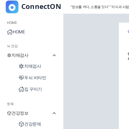
“정보를 켜다, 소통을 잇다”
“지식과 사람
HOME
HOME
뇌 건강
치매검사
치매검사
두뇌 비타민
집 꾸미기
토픽
건강정보
건강문제