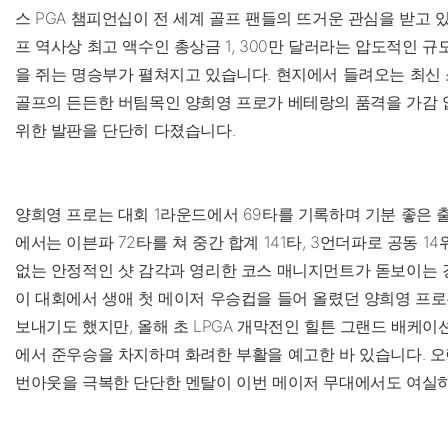
스 PGA 챔피언십이 전 세계 골프 팬들의 뜨거운 관심을 받고 
프 역사상 최고 액수인 총상금 1, 300만 달러라는 압도적인 규
을 쥐는 명승부가 펼쳐지고 있습니다. 현지에서 들려오는 최신 
골프의 든든한 버팀목인 양희영 프로가 베테랑의 품격을 가감 
위한 발판을 단단히 다졌습니다.
양희영 프로는 대회 1라운드에서 69타를 기록하며 기분 좋은 출
에서는 이븐파 72타를 쳐 중간 합계 141타, 3언더파로 공동 1
없는 안정적인 샷 감각과 영리한 코스 매니지먼트가 돋보이는 경
이 대회에서 생애 첫 메이저 우승컵을 들어 올렸던 양희영 프
보내기도 했지만, 올해 초 LPGA 개막전인 힐튼 그랜드 배케
에서 준우승을 차지하며 화려한 부활을 예고한 바 있습니다. 오
번아웃을 극복한 단단한 멘탈이 이번 메이저 무대에서도 여실히