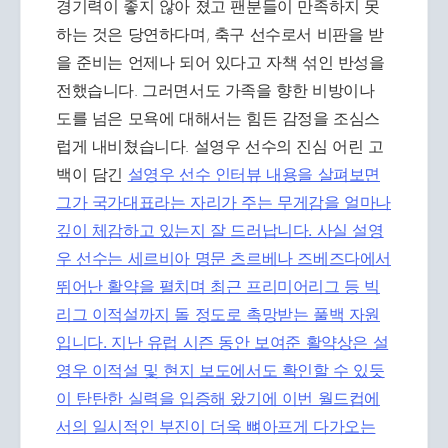
경기력이 좋지 않아 졌고 팬분들이 만족하지 못
하는 것은 당연하다며, 축구 선수로서 비판을 받
을 준비는 언제나 되어 있다고 자책 섞인 반성을
전했습니다. 그러면서도 가족을 향한 비방이나
도를 넘은 모욕에 대해서는 힘든 감정을 조심스
럽게 내비쳤습니다. 설영우 선수의 진심 어린 고
백이 담긴
설영우 선수 인터뷰 내용을 살펴보면
그가 국가대표라는 자리가 주는 무게감을 얼마나
깊이 체감하고 있는지 잘 드러납니다. 사실 설영
우 선수는 세르비아 명문 츠르베나 즈베즈다에서
뛰어난 활약을 펼치며 최근 프리미어리그 등 빅
리그 이적설까지 돌 정도로 촉망받는 풀백 자원
입니다. 지난 유럽 시즌 동안 보여준 활약상은
설
영우 이적설 및 현지 보도에서도 확인할 수 있듯
이 탄탄한 실력을 입증해 왔기에 이번 월드컵에
서의 일시적인 부진이 더욱 뼈아프게 다가오는