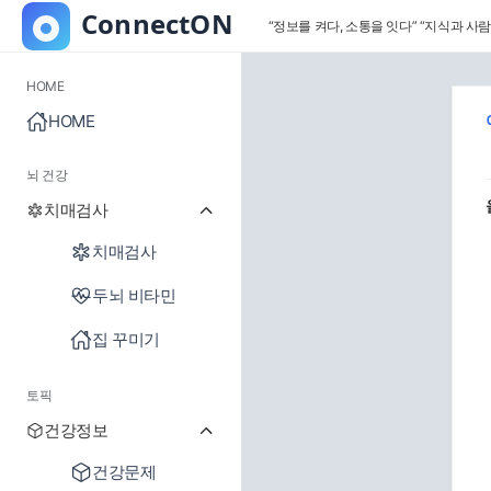
“정보를 켜다, 소통을 잇다”
“지식과 사람
HOME
HOME
뇌 건강
치매검사
치매검사
두뇌 비타민
집 꾸미기
토픽
건강정보
건강문제