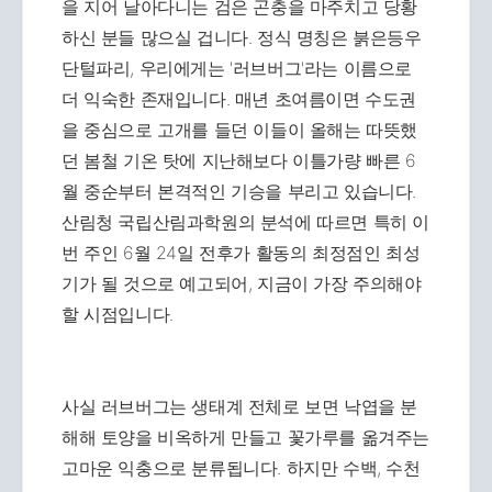
을 지어 날아다니는 검은 곤충을 마주치고 당황
하신 분들 많으실 겁니다. 정식 명칭은 붉은등우
단털파리, 우리에게는 '러브버그'라는 이름으로
더 익숙한 존재입니다. 매년 초여름이면 수도권
을 중심으로 고개를 들던 이들이 올해는 따뜻했
던 봄철 기온 탓에 지난해보다 이틀가량 빠른 6
월 중순부터 본격적인 기승을 부리고 있습니다.
산림청 국립산림과학원의 분석에 따르면 특히 이
번 주인 6월 24일 전후가 활동의 최정점인 최성
기가 될 것으로 예고되어, 지금이 가장 주의해야
할 시점입니다.
사실 러브버그는 생태계 전체로 보면 낙엽을 분
해해 토양을 비옥하게 만들고 꽃가루를 옮겨주는
고마운 익충으로 분류됩니다. 하지만 수백, 수천