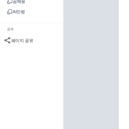
꿈해몽
AI만평
공유
페이지 공유