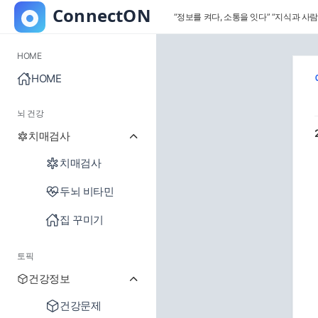
“정보를 켜다, 소통을 잇다”
“지식과 사람
HOME
HOME
뇌 건강
치매검사
치매검사
두뇌 비타민
집 꾸미기
토픽
건강정보
건강문제