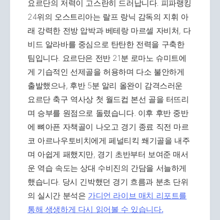
요르단의 저력이 고스란히 드러납니다. 피파랭킹
24위의 오스트리아는 랄프 랑닉 감독의 지휘 아
래 강력한 전방 압박과 베테랑 마르셀 자비처, 다
비드 알라바를 중심으로 탄탄한 전력을 구축한
팀입니다. 요르단은 전반 21분 로마노 슈미트에
게 기습적인 선제골을 허용하며 다소 불안하게
출발했으나, 후반 5분 알리 올완이 감격스러운
요르단 축구 역사상 첫 월드컵 본선 골을 터뜨리
며 승부를 원점으로 돌렸습니다. 이후 후반 중반
에 뼈아픈 자책골이 나오고 경기 종료 직전 마르
코 아르나우토비치에게 페널티킥 쐐기골을 내주
며 아쉽게 패했지만, 경기 초반부터 보여준 매서
운 역습 속도는 상대 수비진의 간담을 서늘하게
했습니다. 당시 긴박했던 경기 흐름과 분초 단위
의 실시간 분석은
가디언 라이브 매치 리포트를
통해 생생하게 다시 읽어볼 수 있습니다.