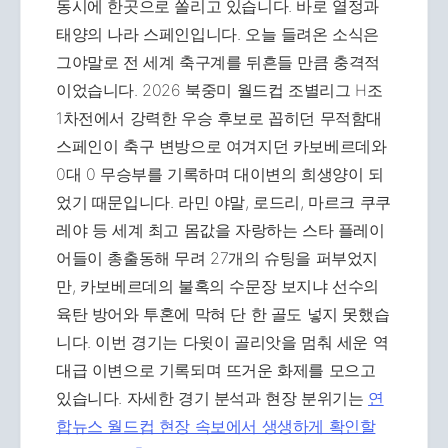
동시에 한곳으로 쏠리고 있습니다. 바로 열정과
태양의 나라 스페인입니다. 오늘 들려온 소식은
그야말로 전 세계 축구계를 뒤흔들 만큼 충격적
이었습니다. 2026 북중미 월드컵 조별리그 H조
1차전에서 강력한 우승 후보로 꼽히던 무적함대
스페인이 축구 변방으로 여겨지던 카보베르데와
0대 0 무승부를 기록하며 대이변의 희생양이 되
었기 때문입니다. 라민 야말, 로드리, 마르크 쿠쿠
레야 등 세계 최고 몸값을 자랑하는 스타 플레이
어들이 총출동해 무려 27개의 슈팅을 퍼부었지
만, 카보베르데의 불혹의 수문장 보지냐 선수의
육탄 방어와 투혼에 막혀 단 한 골도 넣지 못했습
니다. 이번 경기는 다윗이 골리앗을 멈춰 세운 역
대급 이변으로 기록되며 뜨거운 화제를 모으고
있습니다. 자세한 경기 분석과 현장 분위기는
연
합뉴스 월드컵 현장 속보에서 생생하게 확인할