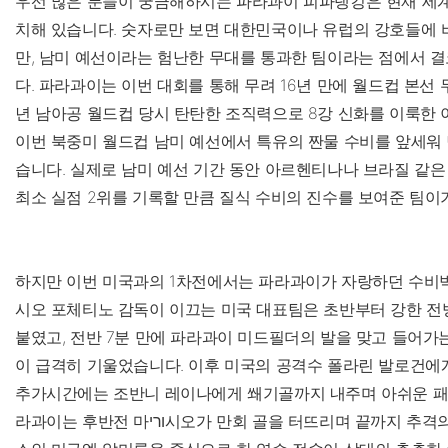
우선 많은 분들이 궁금해하시는 파라과이 피파랭킹은 현재 세계 
치해 있습니다. 숫자로만 보면 대한민국이나 유럽의 강호들에 비
만, 남미 예선이라는 험난한 무대를 통과한 팀이라는 점에서 결
다. 파라과이는 이번 대회를 통해 무려 16년 만에 월드컵 본선 
년 남아공 월드컵 당시 탄탄한 조직력으로 8강 신화를 이룩한 
이번 북중미 월드컵 남미 예선에서 특유의 짠물 수비를 앞세워
습니다. 실제로 남미 예선 기간 동안 아르헨티나나 브라질 같
최소 실점 2위를 기록할 만큼 질식 수비의 진수를 보여준 팀이
하지만 이번 미국과의 1차전에서는 파라과이가 자랑하던 수비벽에 
시오 포체티노 감독이 이끄는 미국 대표팀은 초반부터 강한 전
붙였고, 전반 7분 만에 파라과이 미드필더의 발을 맞고 들어가
이 급격히 기울었습니다. 이후 미국의 공격수 폴라린 발로건에게
추가시간에는 조반니 레이나에게 쐐기골까지 내주며 아쉬운 패
라과이는 후반전 마ורי시오가 만회 골을 터뜨리며 끝까지 추격의 고삐를 당겼지만, 팀의 에이