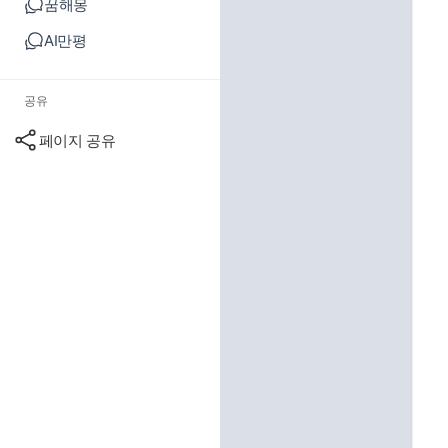
꿈해몽
AI만평
공유
페이지 공유