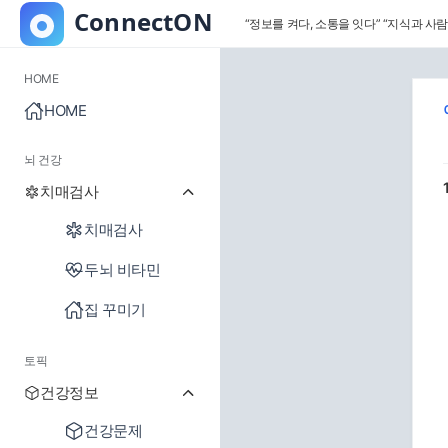
“정보를 켜다, 소통을 잇다”
“지식과 사람
HOME
HOME
뇌 건강
치매검사
치매검사
두뇌 비타민
집 꾸미기
토픽
건강정보
건강문제