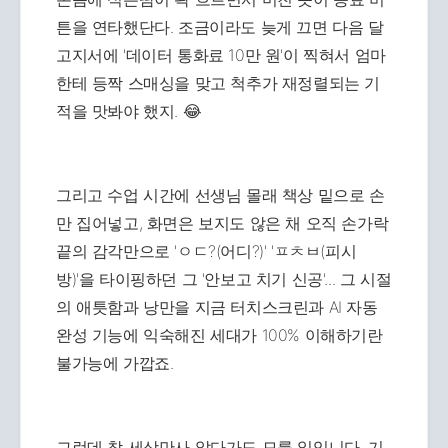
튼을 연타했단다. 조금이라도 늦게 끄면 다음 달
고지서에 '데이터 통화료 10만 원'이 찍혀서 엄마
한테 등짝 스매싱을 맞고 척추가 재정렬되는 기
적을 맛봐야 했지. 😂
그리고 수업 시간에 선생님 몰래 책상 밑으로 손
만 집어넣고, 화면은 보지도 않은 채 오직 손가락
끝의 감각만으로 'ㅇㄷ?(어디?)' 'ㅍㅊㅂ(피시
방)'을 타이핑하던 그 '안보고 치기 신공'... 그 시절
의 애틋함과 낭만을 지금 터치스크린과 AI 자동
완성 기능에 익숙해진 세대가 100% 이해하기란
불가능에 가깝죠.
그런데 참 세상만사 알다가도 모를 일입니다. 기