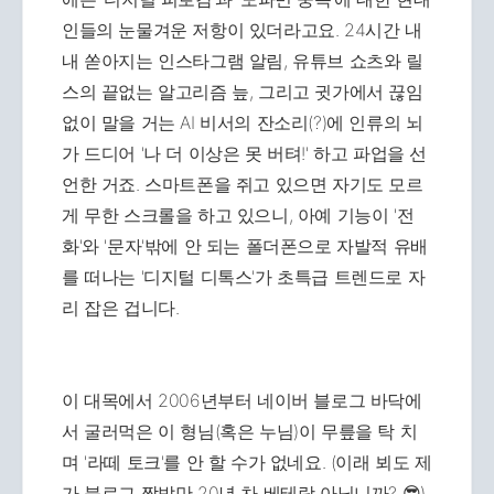
인들의 눈물겨운 저항이 있더라고요. 24시간 내
내 쏟아지는 인스타그램 알림, 유튜브 쇼츠와 릴
스의 끝없는 알고리즘 늪, 그리고 귓가에서 끊임
없이 말을 거는 AI 비서의 잔소리(?)에 인류의 뇌
가 드디어 '나 더 이상은 못 버텨!' 하고 파업을 선
언한 거죠. 스마트폰을 쥐고 있으면 자기도 모르
게 무한 스크롤을 하고 있으니, 아예 기능이 '전
화'와 '문자'밖에 안 되는 폴더폰으로 자발적 유배
를 떠나는 '디지털 디톡스'가 초특급 트렌드로 자
리 잡은 겁니다.
이 대목에서 2006년부터 네이버 블로그 바닥에
서 굴러먹은 이 형님(혹은 누님)이 무릎을 탁 치
며 '라떼 토크'를 안 할 수가 없네요. (이래 뵈도 제
가 블로그 짬밥만 20년 차 베테랑 아닙니까? 😎)