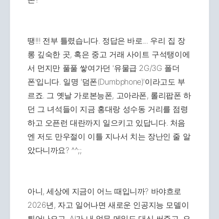
땡!!! 전부 틀렸습니다. 정답은 바로... 우리 집 장
롱 깊숙한 곳, 혹은 중고 거래 사이트 구석탱이에
서 먼지만 풀풀 쌓여가던 '유물급 2G/3G 폴더
폰'입니다. 일명 '덤폰(Dumbphone)'이라고도 부
르죠. 그 옛날 가로본능폰, 고아라폰, 롤리팝폰 하
던 그 녀석들이 지금 홍대랑 성수동 거리를 점령
하고 오픈런 대란까지 일으키고 있답니다. 처음
엔 저도 만우절이 이틀 지나서 치는 장난인 줄 알
았다니까요? ^^;;
아니, 세상에 지금이 어느 때입니까? 바야흐로
2026년, 자고 일어나면 새로운 인공지능 모델이
튀어나오고, AI가 내 업무 메일도 대신 써주고, 오