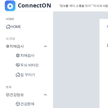
“정보를 켜다, 소통을 잇다”
“지식과 사람
HOME
HOME
뇌 건강
치매검사
치매검사
두뇌 비타민
집 꾸미기
토픽
건강정보
건강문제