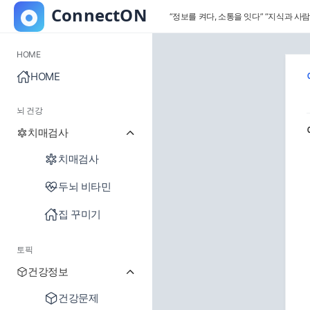
“정보를 켜다, 소통을 잇다”
“지식과 사람
HOME
HOME
뇌 건강
치매검사
치매검사
두뇌 비타민
집 꾸미기
토픽
건강정보
건강문제