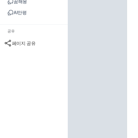
꿈해몽
AI만평
공유
페이지 공유