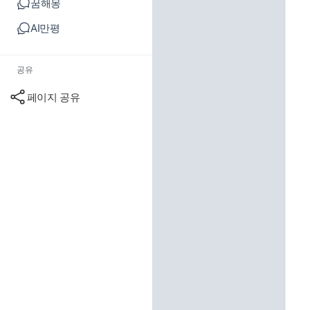
꿈해몽
AI만평
공유
페이지 공유