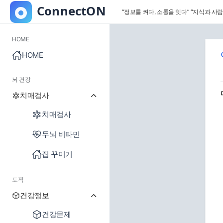
“정보를 켜다, 소통을 잇다”
“지식과 사람
HOME
HOME
뇌 건강
치매검사
치매검사
두뇌 비타민
집 꾸미기
토픽
건강정보
건강문제