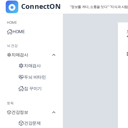
“정보를 켜다, 소통을 잇다”
“지식과 사람
HOME
HOME
뇌 건강
치매검사
치매검사
두뇌 비타민
집 꾸미기
토픽
건강정보
건강문제