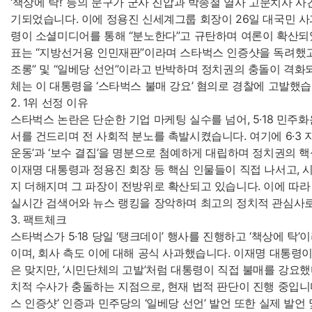
‘책상에 탁!’ 등의 문구가 군사 진압과 박종철 열사 고문치사 
기되었습니다. 이에 정용진 신세계그룹 회장이 26일 대국민 사
령이 소셜미디어를 통해 “분노한다”고 규탄하며 여론이 확산되
표는 “지방선거용 인민재판”이라며 스타벅스 인증샷을 독려했고,
조롱” 및 “일베당 선언”이라고 반박하며 정치권의 충돌이 격화
체는 이 대통령을 ‘스타벅스 불매 강요’ 혐의로 경찰에 고발했습
2. 1위 선정 이유
스타벅스 논란은 단순한 기업 마케팅 실수를 넘어, 5·18 민주
서를 건드리며 전 사회적 분노를 촉발시켰습니다. 여기에 6·3 
운동’과 ‘보수 결집’을 명분으로 첨예하게 대립하며 정치권의 
이재명 대통령과 정용진 회장 등 핵심 인물들이 직접 나서고, 
지 더해지며 그 파장이 전방위로 확산되고 있습니다. 이에 따라
실시간 검색어와 뉴스 랭킹을 장악하며 최고의 정치적 관심사
3. 팩트체크
스타벅스가 5·18 당일 ‘탱크데이’ 행사를 진행하고 ‘책상에 탁
이며, 회사 측도 이에 대해 공식 사과했습니다. 이재명 대통령
은 맞지만, ‘시민단체의 고발’처럼 대통령이 직접 불매를 강요
치적 수사가 충돌하는 지점으로, 현재 법적 판단이 진행 중입니
스 인증샷’ 인증과 민주당의 ‘일베당 선언’ 발언 또한 실제 발언 