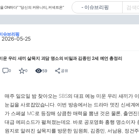
을 ON하다”
“당신의 커뮤니티, 커넥트온”
이슈브리핑
2026-05-25
미운 우리 새끼 살목지 괴담 명소의 비밀과 김종민 2세 예언 총정리
59
0
0
공유
매주 일요일 밤 찾아오는 SBS의 대표 예능 미운 우리 새끼가
눈길을 사로잡았습니다. 이번 방송에서는 드라마 멋진 신세계에
가 스페셜 MC로 등장해 상큼한 매력을 뽐낸 것은 물론, 출연
대급 에피소드가 펼쳐졌는데요. 바로 공포영화 흥행 명소이자 
원지로 알려진 살목지를 방문한 임원희, 김종민, 서남용, 정건