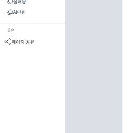
꿈해몽
AI만평
공유
페이지 공유