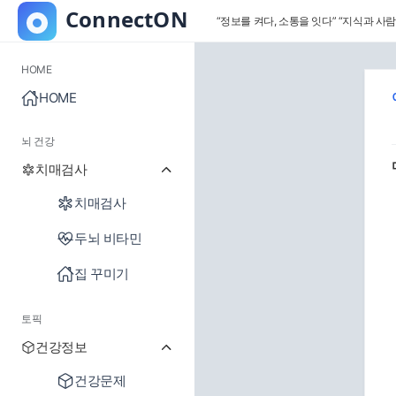
“정보를 켜다, 소통을 잇다”
“지식과 사람
HOME
HOME
뇌 건강
치매검사
치매검사
두뇌 비타민
집 꾸미기
토픽
건강정보
건강문제