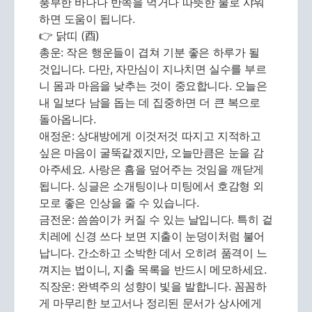
풍부한 바나나 반쪽을 먹거나 따뜻한 물로 샤워
하면 도움이 됩니다.
👉 닭띠 (酉)
총운: 작은 행운들이 겹쳐 기분 좋은 하루가 될
것입니다. 다만, 자만심이 지나치면 실수를 부르
니 몸과 마음을 낮추는 것이 중요합니다. 오늘은
내 일보다 남을 돕는 데 집중하면 더 큰 복으로
돌아옵니다.
애정운: 상대방에게 이것저것 따지고 지적하고
싶은 마음이 굴뚝같겠지만, 오늘만큼은 눈을 감
아주세요. 사랑은 흠을 덮어주는 것임을 깨닫게
됩니다. 싱글은 소개팅이나 미팅에서 호감형 외
모로 좋은 인상을 줄 수 있습니다.
금전운: 씀씀이가 커질 수 있는 날입니다. 특히 겉
치레에 신경 쓰다 보면 지출이 눈덩이처럼 불어
납니다. 간소하고 소박한 데서 오히려 품격이 느
껴지는 법이니, 지출 목록을 반드시 메모하세요.
직장운: 완벽주의 성향이 빛을 발합니다. 꼼꼼하
게 마무리한 보고서나 정리된 문서가 상사에게