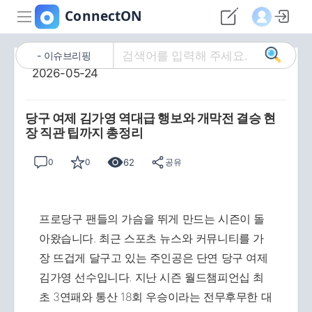
이슈브리핑
2026-05-24
당구 여제 김가영 역대급 행보와 개막전 결승 현
장 직관 팁까지 총정리
62
0
0
공유
프로당구 팬들의 가슴을 뛰게 만드는 시즌이 돌
아왔습니다. 최근 스포츠 뉴스와 커뮤니티를 가
장 뜨겁게 달구고 있는 주인공은 단연 당구 여제
김가영 선수입니다. 지난 시즌 월드챔피언십 최
초 3연패와 통산 18회 우승이라는 전무후무한 대