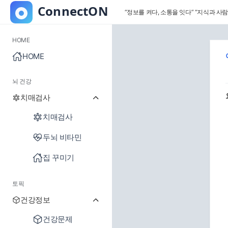
“정보를 켜다, 소통을 잇다”
“지식과 사람
HOME
HOME
뇌 건강
치매검사
치매검사
두뇌 비타민
집 꾸미기
토픽
건강정보
건강문제