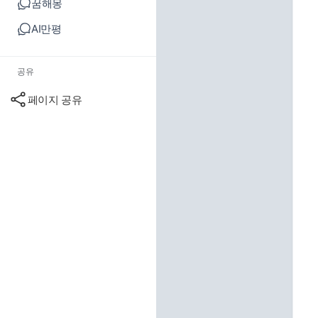
꿈해몽
AI만평
공유
페이지 공유