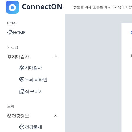
“정보를 켜다, 소통을 잇다”
“지식과 사람
HOME
HOME
뇌 건강
치매검사
치매검사
두뇌 비타민
집 꾸미기
토픽
건강정보
건강문제