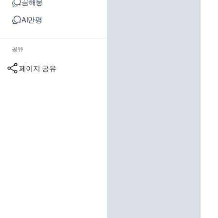
꿈해몽
AI만평
공유
페이지 공유