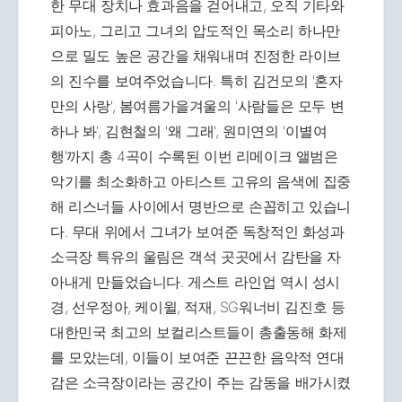
한 무대 장치나 효과음을 걷어내고, 오직 기타와
피아노, 그리고 그녀의 압도적인 목소리 하나만
으로 밀도 높은 공간을 채워내며 진정한 라이브
의 진수를 보여주었습니다. 특히 김건모의 '혼자
만의 사랑', 봄여름가을겨울의 '사람들은 모두 변
하나 봐', 김현철의 '왜 그래', 원미연의 '이별여
행'까지 총 4곡이 수록된 이번 리메이크 앨범은
악기를 최소화하고 아티스트 고유의 음색에 집중
해 리스너들 사이에서 명반으로 손꼽히고 있습니
다. 무대 위에서 그녀가 보여준 독창적인 화성과
소극장 특유의 울림은 객석 곳곳에서 감탄을 자
아내게 만들었습니다. 게스트 라인업 역시 성시
경, 선우정아, 케이윌, 적재, SG워너비 김진호 등
대한민국 최고의 보컬리스트들이 총출동해 화제
를 모았는데, 이들이 보여준 끈끈한 음악적 연대
감은 소극장이라는 공간이 주는 감동을 배가시켰