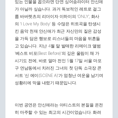
있는 인물을 꼽으라면 단연 싱어송라이터 안신애
가 아닐까 싶습니다. 과거 독보적인 레트로 걸그
룹 바버렛츠의 리더이자 이하이의 'ONLY', 화사
의 'I Love My Body' 등 수많은 히트곡을 탄생시
킨 음악 천재 안신애가 최근 자신만의 짙은 감성
을 가득 담은 행보로 리스너들의 마음을 뒤흔들
고 있습니다. 지난 4월 말 발매한 리메이크 앨범
'베스트 비포(Best Before)'의 깊은 울림이 채 가
시기도 전에, 바로 얼마 전인 5월 17일 서울 마포
구 연남동에서 치러진 그녀의 첫 단독 소극장 콘
서트 '신 에이(SCENE A)'가 엄청난 여운을 남기며
성황리에 막을 내렸기 때문입니다.
이번 공연은 안신애라는 아티스트의 본질을 온전
히 마주할 수 있는 최고의 시간이었습니다. 화려