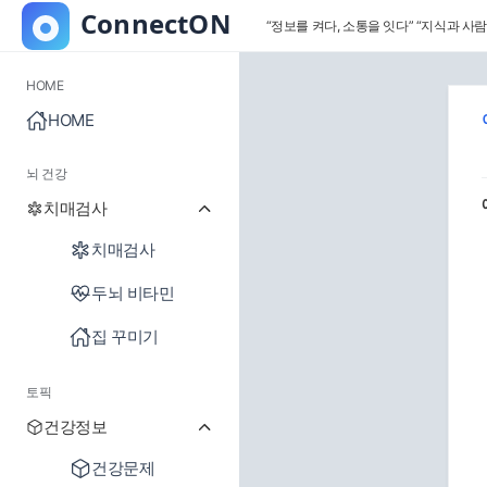
“정보를 켜다, 소통을 잇다”
“지식과 사람
HOME
HOME
뇌 건강
치매검사
치매검사
두뇌 비타민
집 꾸미기
토픽
건강정보
건강문제