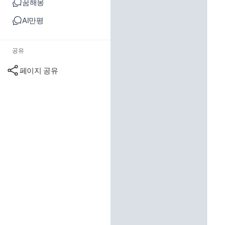
꿈해몽
AI만평
공유
페이지 공유