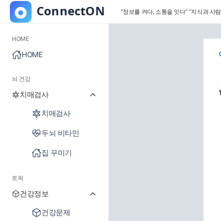
“정보를 켜다, 소통을 잇다”
“지식과 사람
HOME
HOME
뇌 건강
치매검사
치매검사
두뇌 비타민
집 꾸미기
토픽
건강정보
건강문제