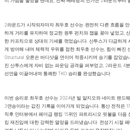
이 가슴을 졸였을 텐데요, 진짜 베테랑의 진가는 2라운드부터
2라운드가 시작되자마자 최두호 선수는 완전히 다른 흐름을 
하게 거리를 유지하며 정교한 원투 펀치와 잽을 꽂아 넣었고, 
한 카프킥으로 상대의 기세를 꺾었습니다. 산투스가 다급하게
게 방어해 내며 체력적 우위를 점한 최두호 선수는, 힘이 빠진
Structural 오른손 바디샷을 연이어 적중시키며 승기를 잡았
진 산투스에게 자비 없는 파운딩 공격을 퍼부었고, 2라운드 4분
선언을 이끌어내며 통쾌한 TKO 승리를 완성했습니다.
이번 승리로 최두호 선수는 2024년 빌 알지오와 네이트 랜드웨
3연승이라는 값진 기록을 이어가게 되었습니다. 통산 전적은 17
직후 인터뷰에서 페더급 랭킹 15위인 파트리시오 핏불을 다음 
킹 재진입에 대한 강력한 열망을 드러냈습니다. 전성기 시절 페