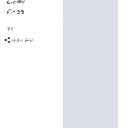
꿈해몽
AI만평
공유
페이지 공유