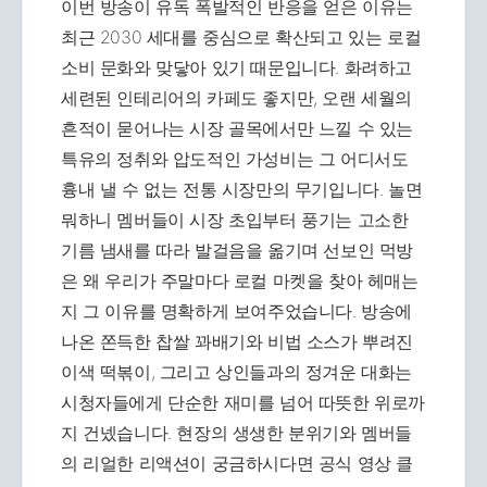
이번 방송이 유독 폭발적인 반응을 얻은 이유는
최근 2030 세대를 중심으로 확산되고 있는 로컬
소비 문화와 맞닿아 있기 때문입니다. 화려하고
세련된 인테리어의 카페도 좋지만, 오랜 세월의
흔적이 묻어나는 시장 골목에서만 느낄 수 있는
특유의 정취와 압도적인 가성비는 그 어디서도
흉내 낼 수 없는 전통 시장만의 무기입니다. 놀면
뭐하니 멤버들이 시장 초입부터 풍기는 고소한
기름 냄새를 따라 발걸음을 옮기며 선보인 먹방
은 왜 우리가 주말마다 로컬 마켓을 찾아 헤매는
지 그 이유를 명확하게 보여주었습니다. 방송에
나온 쫀득한 찹쌀 꽈배기와 비법 소스가 뿌려진
이색 떡볶이, 그리고 상인들과의 정겨운 대화는
시청자들에게 단순한 재미를 넘어 따뜻한 위로까
지 건넸습니다. 현장의 생생한 분위기와 멤버들
의 리얼한 리액션이 궁금하시다면 공식 영상 클