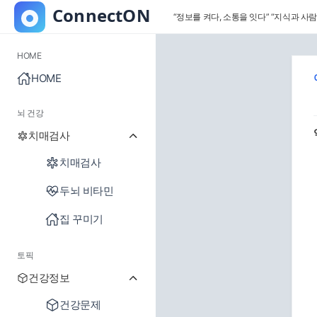
“정보를 켜다, 소통을 잇다”
“지식과 사람
HOME
HOME
뇌 건강
치매검사
치매검사
두뇌 비타민
집 꾸미기
토픽
건강정보
건강문제