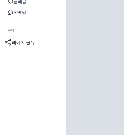
꿈해몽
AI만평
공유
페이지 공유