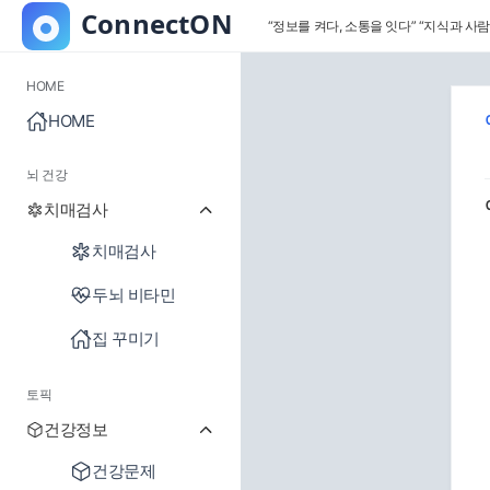
“정보를 켜다, 소통을 잇다”
“지식과 사람
HOME
HOME
뇌 건강
치매검사
치매검사
두뇌 비타민
집 꾸미기
토픽
건강정보
건강문제