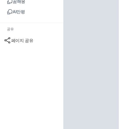
꿈해몽
AI만평
공유
페이지 공유