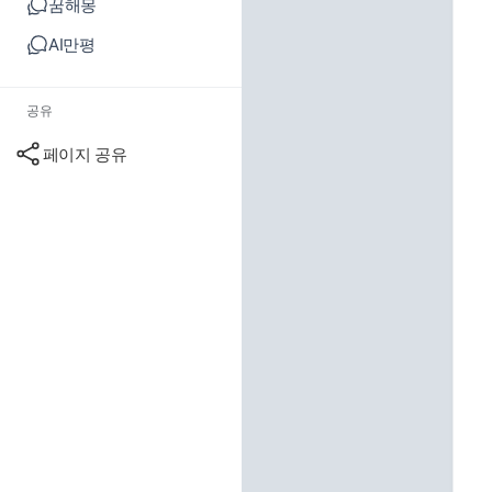
꿈해몽
AI만평
공유
페이지 공유