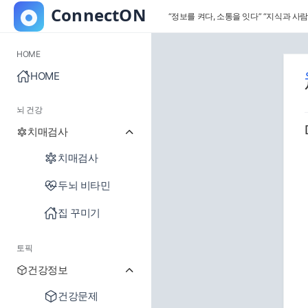
“정보를 켜다, 소통을 잇다”
“지식과 사람
HOME
HOME
뇌 건강
치매검사
치매검사
두뇌 비타민
집 꾸미기
토픽
건강정보
건강문제