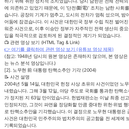
하기 위해 취한 정치적 조치였습니다. 당시 남한은 전체 전력의 
에 의존하고 있었기 때문에, 이 '단전(斷電)' 조치는 남한 사
습니다. 공장의 기계가 멈추고, 도시의 전차가 멈춰 섰으며, 밤
어둠에 잠겼습니다. 이 사건은 대한민국 정부 수립 직전 벌어진
워준 사건으로, 이후 이승만 정부가 자주적인 전력 생산의 중요
입을 적극적으로 검토하게 된 결정적인 계기가 되었습니다.
📺 관련 영상 보기 (HTML Tag & Link)
👉 여기를 클릭하여 관련 영상 보기 (유튜브 영상 제목)
(참고: 1948년 당시의 원본 영상은 존재하지 않으며, 본 영상
는 뉴스 분석 영상입니다.)
[2]. 노무현 前 대통령 탄핵소추안 기각 (2004)
📝 사건 설명
2004년 5월 14일, 대한민국 헌정 사상 초유의 사건이었던 노
내렸습니다. 그해 3월 12일, 야당 주도로 국회를 통과한 탄핵
가 정지된 지 63일 만이었습니다. 헌법재판소는 이날 최종 선
인정되지만, 그것이 파면을 정당화할 만큼 중대한 위헌·위법 행
로 탄핵소추안을 기각했습니다. 이 결정으로 노무현 대통령은 
사건은 대한민국 민주주의와 법치주의의 공고함을 전 세계에 
기록되었습니다.