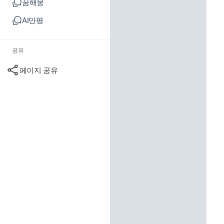
꿈해몽
AI만평
공유
페이지 공유