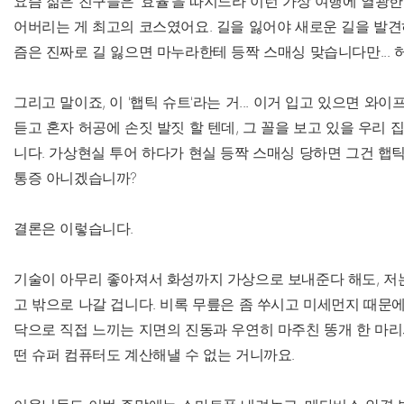
요즘 젊은 친구들은 '효율'을 따지느라 이런 가상 여행에 열광한다
어버리는 게 최고의 코스였어요. 길을 잃어야 새로운 길을 발견하
즘은 진짜로 길 잃으면 마누라한테 등짝 스매싱 맞습니다만... 
그리고 말이죠, 이 '햅틱 슈트'라는 거... 이거 입고 있으면 와
듣고 혼자 허공에 손짓 발짓 할 텐데, 그 꼴을 보고 있을 우리 
니다. 가상현실 투어 하다가 현실 등짝 스매싱 당하면 그건 햅
통증 아니겠습니까?
결론은 이렇습니다.
기술이 아무리 좋아져서 화성까지 가상으로 보내준다 해도, 저는
고 밖으로 나갈 겁니다. 비록 무릎은 좀 쑤시고 미세먼지 때문에
닥으로 직접 느끼는 지면의 진동과 우연히 마주친 똥개 한 마리
떤 슈퍼 컴퓨터도 계산해낼 수 없는 거니까요.