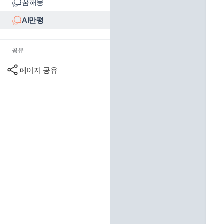
꿈해몽
AI만평
공유
페이지 공유