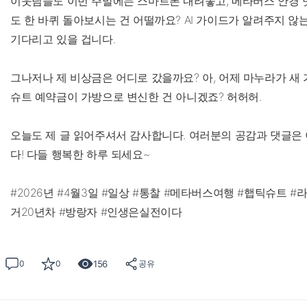
이웃님들도 이번 주말에는 스마트폰 내려놓고, 메타버스 안경 
도 한 바퀴 돌아보시는 건 어떨까요? AI 가이드가 알려주지 않
기다리고 있을 겁니다.
그나저나 제 비상금은 어디로 갔을까요? 아, 어제 마누라가 새 가
슈트 예약금이 가방으로 변신한 건 아니겠죠? 허허허.
오늘도 제 글 읽어주셔서 감사합니다. 여러분의 공감과 댓글은 
다! 다들 행복한 하루 되세요~
#2026년 #4월3일 #일상 #통찰 #메타버스여행 #햅틱슈트 
거20년차 #방랑자 #인생은실전이다
156
0
0
공유