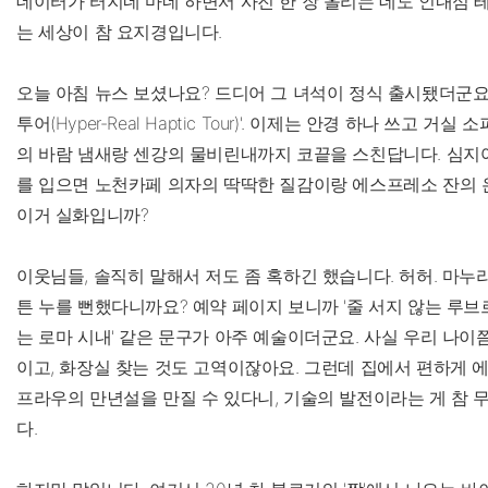
데이터가 터지네 마네 하면서 사진 한 장 올리는 데도 인내심 테
는 세상이 참 요지경입니다.
오늘 아침 뉴스 보셨나요? 드디어 그 녀석이 정식 출시됐더군요
투어(Hyper-Real Haptic Tour)'. 이제는 안경 하나 쓰고 거
의 바람 냄새랑 센강의 물비린내까지 코끝을 스친답니다. 심지어
를 입으면 노천카페 의자의 딱딱한 질감이랑 에스프레소 잔의 온
이거 실화입니까?
이웃님들, 솔직히 말해서 저도 좀 혹하긴 했습니다. 허허. 마누
튼 누를 뻔했다니까요? 예약 페이지 보니까 '줄 서지 않는 루브르
는 로마 시내' 같은 문구가 아주 예술이더군요. 사실 우리 나이쯤
이고, 화장실 찾는 것도 고역이잖아요. 그런데 집에서 편하게 
프라우의 만년설을 만질 수 있다니, 기술의 발전이라는 게 참 
다.