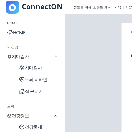
“정보를 켜다, 소통을 잇다”
“지식과 사람
HOME
HOME
뇌 건강
치매검사
치매검사
두뇌 비타민
집 꾸미기
토픽
건강정보
건강문제