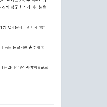
벗어 던지고 가까운 공원이라
는 진짜 봄꽃 향기가 여러분을
방 샀다는데... 설마 제 햅틱
이 늙은 블로거를 춤추게 합니
#라떼는말이야 #진짜여행 #블로