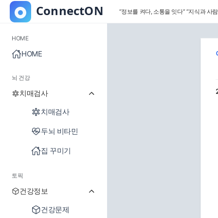
“정보를 켜다, 소통을 잇다”
“지식과 사람
HOME
HOME
뇌 건강
치매검사
치매검사
두뇌 비타민
집 꾸미기
토픽
건강정보
건강문제