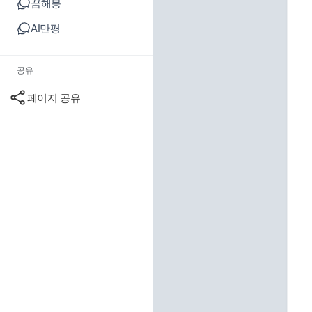
꿈해몽
AI만평
공유
페이지 공유